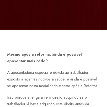
APOSENTADORIA POR INVALIDEZ
AUXÍLIO ACIDENTE
AUXÍLIO RECLUSÃO
BENEFICIO ASSISTENCIAL - BPC LOAS (LEI ORGÂNICA DA
ASSISTÊNCIA SOCIAL)
Mesmo após a reforma, ainda é possível
BENEFÍCIOS POR INCAPACIDADE TEMPORÁRIA E
aposentar mais cedo?
PERMANENTE
A aposentadoria especial é devida ao trabalhador
PENSÃO POR MORTE
exposto a agentes nocivos à saúde, e ainda é possível
REVISÃO DA VIDA TODA
se aposentar nesta modalidade mesmo após a Reforma.
REVISÃO DE APOSENTADORIA
Isso porque a lei garante o direito adquirido se o
trabalhador já havia adquirido este direito antes da