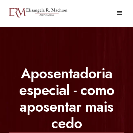
HOME
SOBRE NÓS
Aposentadoria
DIREITO PREVIDENCIÁRIO
CURIOSIDADES (INSS)
especial - como
APOSENTADORIA
BLOG
APOSENTADORIA DA PESSOA COM DEFICIÊNCIA
aposentar mais
CONTATO
APOSENTADORIA ESPECIAL - COMO APOSENTAR MAIS
cedo
CEDO